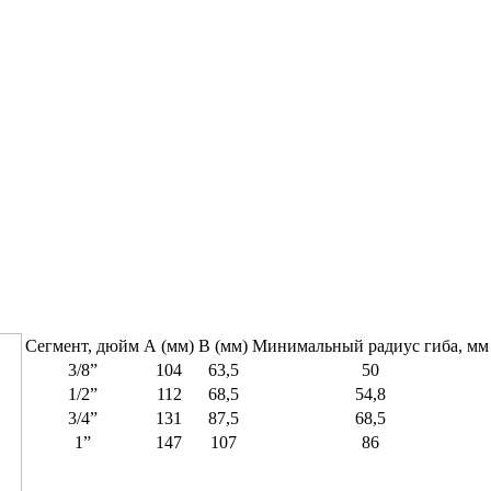
Сегмент, дюйм
А (мм)
B (мм)
Минимальный радиус гиба, мм
3/8”
104
63,5
50
1/2”
112
68,5
54,8
3/4”
131
87,5
68,5
1”
147
107
86