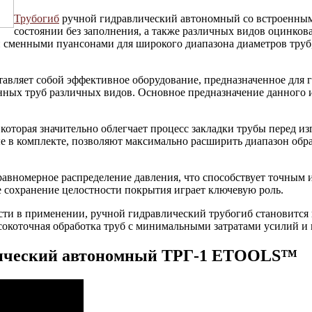
Трубогиб
ручной гидравлический автономный со встроенным 
состоянии без заполнения, а также различных видов оцинко
 сменными пуансонами для широкого диапазона диаметров труб,
авляет собой эффективное оборудование, предназначенное для г
нных труб различных видов. Основное предназначение данного 
оторая значительно облегчает процесс закладки трубы перед из
 в комплекте, позволяют максимально расширить диапазон обра
равномерное распределение давления, что способствует точным 
 сохранение целостности покрытия играет ключевую роль.
сти в применении, ручной гидравлический трубогиб становится
высокоточная обработка труб с минимальными затратами усилий и
влический автономный ТРГ-1 ETOOLS™