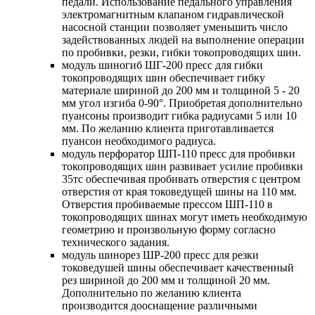
педали. Использование педального управления
электромагнитным клапаном гидравлической
насосной станции позволяет уменьшить число
задействованных людей на выполнение операции
по пробивки, резки, гибки токопроводящих шин.
модуль шиногиб ШГ-200 пресс для гибки
токопроводящих шин обеспечивает гибку
материале шириной до 200 мм и толщиной 5 - 20
мм угол изгиба 0-90°. Приобретая дополнительно
пуансоны производит гибка радиусами 5 или 10
мм. По желанию клиента приготавливается
пуансон необходимого радиуса.
модуль перфоратор ШП-110 пресс для пробивки
токопроводящих шин развивает усилие пробивки
35тс обеспечивая пробивать отверстия с центром
отверстия от края токоведущей шины на 110 мм.
Отверстия пробиваемые прессом ШП-110 в
токопроводящих шинах могут иметь необходимую
геометрию и произвольную форму согласно
технического задания.
модуль шинорез ШР-200 пресс для резки
токоведушей шины обеспечивает качественный
рез шириной до 200 мм и толщиной 20 мм.
Дополнительно по желанию клиента
производится дооснащение различными